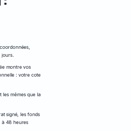
, coordonnées,
 jours.
isée montre vos
onnelle : votre cote
nt les mêmes que la
at signé, les fonds
4 à 48 heures