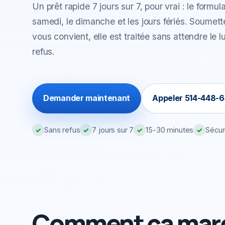
Un prêt rapide 7 jours sur 7, pour vrai : le formul
samedi, le dimanche et les jours fériés. Soume
vous convient, elle est traitée sans attendre le 
refus.
Demander maintenant
Appeler 514-448-6
Sans refus
7 jours sur 7
15-30 minutes
Sécur
✓
✓
✓
✓
Comment ça mar